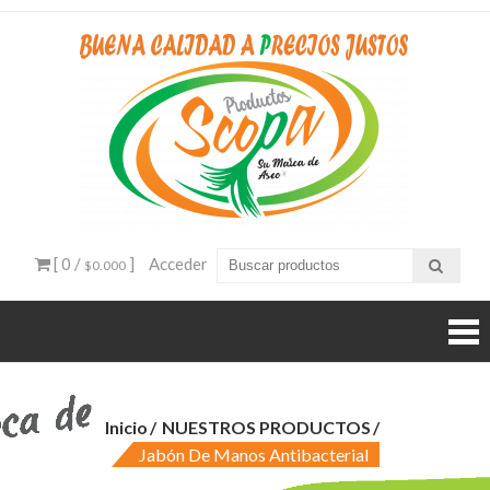
Ir
al
contenido
Produ
venta
productos
Sco
aseo
bogota
[ 0 /
]
Acceder
$0.000
Inicio
NUESTROS PRODUCTOS
Jabón De Manos Antibacterial