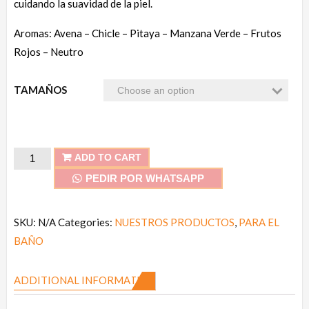
cuidando la suavidad de la piel.
Aromas: Avena – Chicle – Pitaya – Manzana Verde – Frutos
Rojos – Neutro
TAMAÑOS
Jabón
ADD TO CART
de
PEDIR POR WHATSAPP
Manos
Antibacterial
SKU:
N/A
Categories:
NUESTROS PRODUCTOS
,
PARA EL
quantity
BAÑO
ADDITIONAL INFORMATION