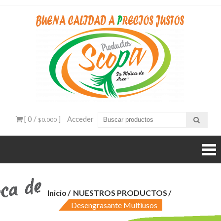
Ir
al
contenido
Produ
venta
productos
Sco
aseo
bogota
[ 0 /
]
Acceder
$0.000
Inicio
NUESTROS PRODUCTOS
Desengrasante Multiusos