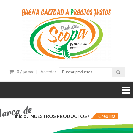
Ir
al
contenido
Produ
venta
productos
Sco
aseo
bogota
[ 0 /
]
Acceder
$0.000
Inicio
NUESTROS PRODUCTOS
Creolina